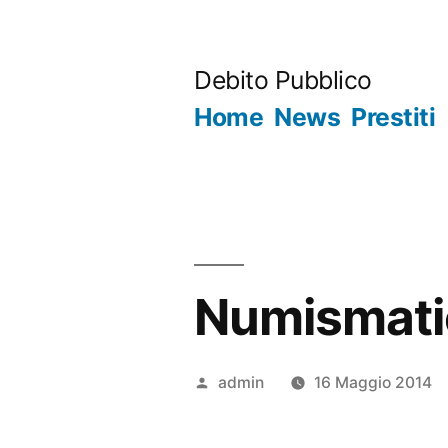
Salta
al
Debito Pubblico
contenuto
Home
News
Prestiti
Numismati
Pubblicato
admin
16 Maggio 2014
da