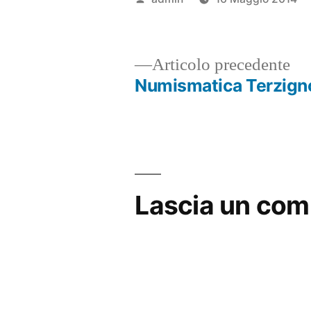
da
Ar
Articolo precedente
pr
Numismatica Terzign
Navigazione
articoli
Lascia un co