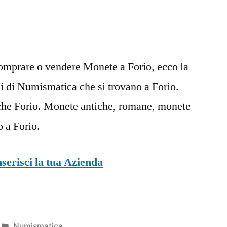
omprare o vendere Monete a Forio, ecco la
ozi di Numismatica che si trovano a Forio.
e Forio. Monete antiche, romane, monete
o a Forio.
nserisci la tua Azienda
Pubblicato
Numismatica