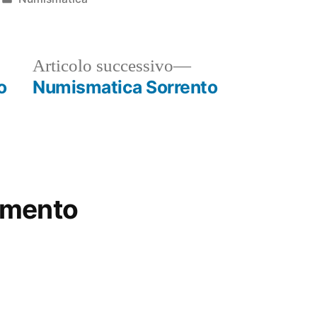
in
ticolo
Articolo
Articolo successivo
ecedente:
successivo:
o
Numismatica Sorrento
mmento