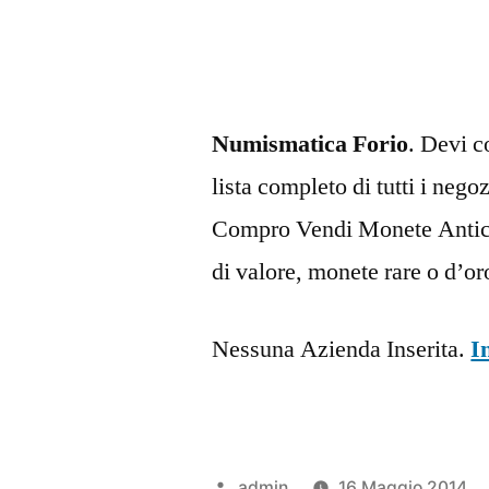
Numismatica Forio
. Devi c
lista completo di tutti i neg
Compro Vendi Monete Antich
di valore, monete rare o d’or
Nessuna Azienda Inserita.
I
Pubblicato
admin
16 Maggio 2014