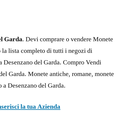
del
Garda
el Garda
. Devi comprare o vendere Monete
a lista completo di tutti i negozi di
 a Desenzano del Garda. Compro Vendi
el Garda. Monete antiche, romane, monete
ro a Desenzano del Garda.
nserisci la tua Azienda