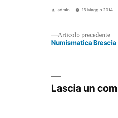
Pubblicato
admin
16 Maggio 2014
da
Ar
Articolo precedente
pr
Numismatica Brescia
Navigazione
articoli
Lascia un co