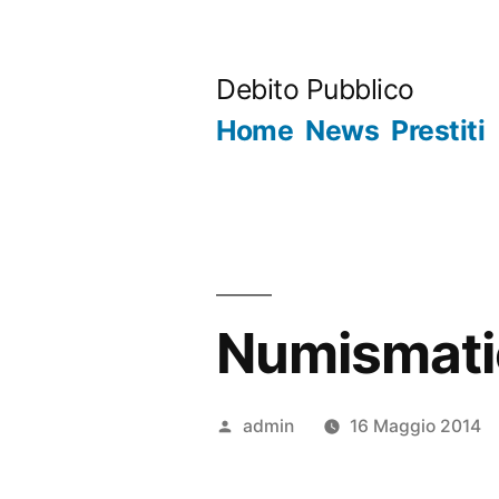
Salta
al
Debito Pubblico
contenuto
Home
News
Prestiti
Numismati
Pubblicato
admin
16 Maggio 2014
da