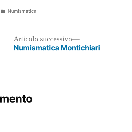
Pubblicato
Numismatica
in
ticolo
Articolo
Articolo successivo
ecedente:
successivo:
Numismatica Montichiari
mmento