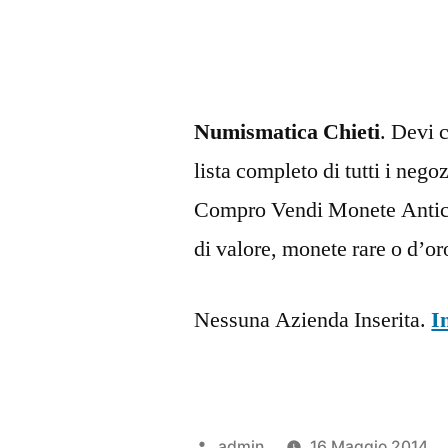
Numismatica Chieti
. Devi 
lista completo di tutti i neg
Compro Vendi Monete Antich
di valore, monete rare o d’or
Nessuna Azienda Inserita.
I
Pubblicato
admin
16 Maggio 2014