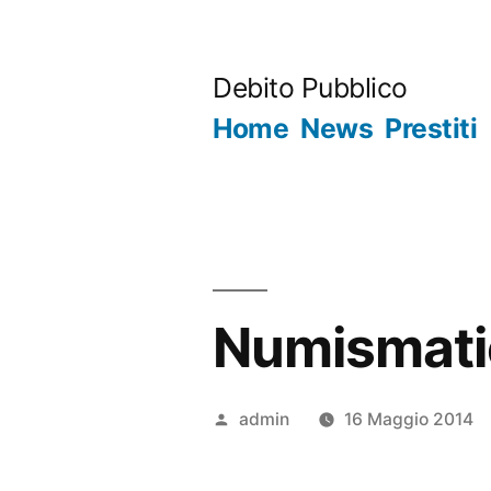
Salta
al
Debito Pubblico
contenuto
Home
News
Prestiti
Numismatic
Pubblicato
admin
16 Maggio 2014
da