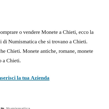
comprare o vendere Monete a Chieti, ecco la
ozi di Numismatica che si trovano a Chieti.
e Chieti. Monete antiche, romane, monete
o a Chieti.
nserisci la tua Azienda
Pubblicato
Numismatica