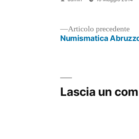
da
Ar
Articolo precedente
pr
Numismatica Abruzz
Navigazione
articoli
Lascia un co