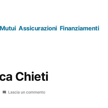
Mutui
Assicurazioni
Finanziamenti
a Chieti
su
Lascia un commento
Numismatica
Chieti