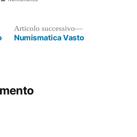
in
ticolo
Articolo
Articolo successivo
ecedente:
successivo:
o
Numismatica Vasto
mmento