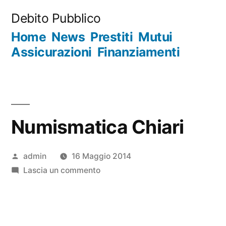
Salta
Debito Pubblico
al
Home
News
Prestiti
Mutui
contenuto
Assicurazioni
Finanziamenti
Numismatica Chiari
Pubblicato
admin
16 Maggio 2014
da
su
Lascia un commento
Numismatica
Chiari