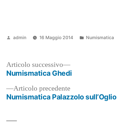
Pubblicato
Pubblicato
admin
16 Maggio 2014
Numismatica
da
in
Articolo
Articolo successivo
successivo:
Numismatica Ghedi
Navigazione
Articolo
Articolo precedente
articoli
precedente:
Numismatica Palazzolo sull’Oglio