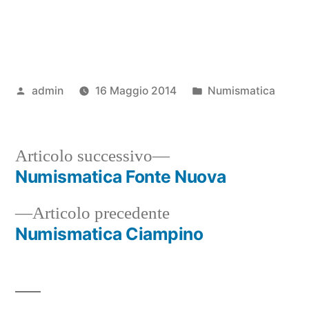
Pubblicato
Pubblicato
admin
16 Maggio 2014
Numismatica
da
in
Articolo
Articolo successivo
successivo:
Numismatica Fonte Nuova
Navigazione
Articolo
Articolo precedente
articoli
precedente:
Numismatica Ciampino