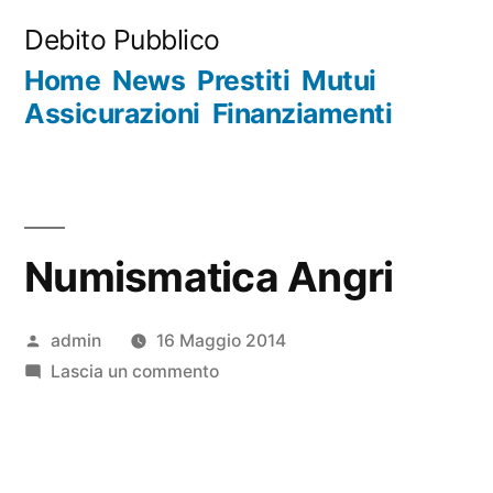
Salta
Debito Pubblico
al
Home
News
Prestiti
Mutui
contenuto
Assicurazioni
Finanziamenti
Numismatica Angri
Pubblicato
admin
16 Maggio 2014
da
su
Lascia un commento
Numismatica
Angri