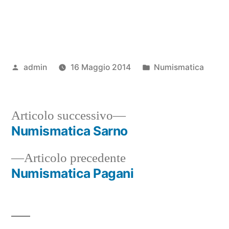
Pubblicato
Pubblicato
admin
16 Maggio 2014
Numismatica
da
in
Articolo
Articolo successivo
successivo:
Numismatica Sarno
Navigazione
Articolo
Articolo precedente
articoli
precedente:
Numismatica Pagani