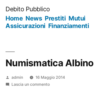
Salta
Debito Pubblico
al
Home
News
Prestiti
Mutui
contenuto
Assicurazioni
Finanziamenti
Numismatica Albino
Pubblicato
admin
16 Maggio 2014
da
su
Lascia un commento
Numismatica
Albino