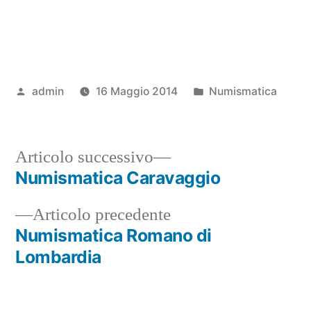
Pubblicato
Pubblicato
admin
16 Maggio 2014
Numismatica
da
in
Articolo
Articolo successivo
successivo:
Numismatica Caravaggio
Navigazione
Articolo
Articolo precedente
articoli
precedente:
Numismatica Romano di
Lombardia