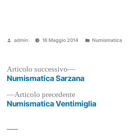
Pubblicato
Pubblicato
admin
16 Maggio 2014
Numismatica
da
in
Articolo
Articolo successivo
successivo:
Numismatica Sarzana
Navigazione
Articolo
Articolo precedente
articoli
precedente:
Numismatica Ventimiglia