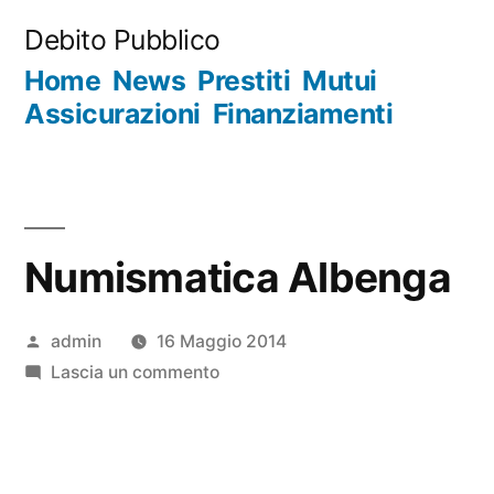
Salta
Debito Pubblico
al
Home
News
Prestiti
Mutui
contenuto
Assicurazioni
Finanziamenti
Numismatica Albenga
Pubblicato
admin
16 Maggio 2014
da
su
Lascia un commento
Numismatica
Albenga