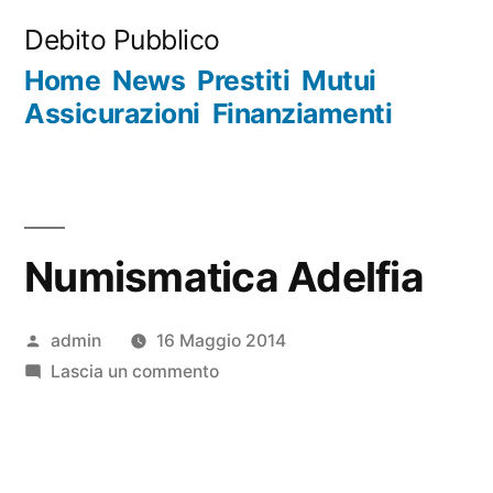
Salta
Debito Pubblico
al
Home
News
Prestiti
Mutui
contenuto
Assicurazioni
Finanziamenti
Numismatica Adelfia
Pubblicato
admin
16 Maggio 2014
da
su
Lascia un commento
Numismatica
Adelfia