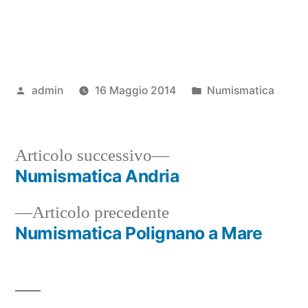
Pubblicato
Pubblicato
admin
16 Maggio 2014
Numismatica
da
in
Articolo
Articolo successivo
successivo:
Numismatica Andria
Navigazione
Articolo
Articolo precedente
articoli
precedente:
Numismatica Polignano a Mare