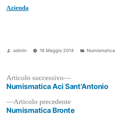
Azienda
Pubblicato
Pubblicato
admin
16 Maggio 2014
Numismatica
da
in
Articolo
Articolo successivo
successivo:
Numismatica Aci Sant’Antonio
Navigazione
Articolo
Articolo precedente
articoli
precedente:
Numismatica Bronte