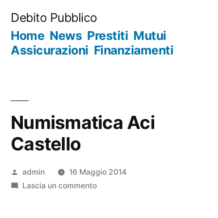
Salta
Debito Pubblico
al
Home
News
Prestiti
Mutui
contenuto
Assicurazioni
Finanziamenti
Numismatica Aci
Castello
Pubblicato
admin
16 Maggio 2014
da
su
Lascia un commento
Numismatica
Aci