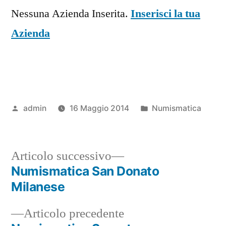
Nessuna Azienda Inserita.
Inserisci la tua
Azienda
Pubblicato
Pubblicato
admin
16 Maggio 2014
Numismatica
da
in
Articolo
Articolo successivo
successivo:
Numismatica San Donato
Navigazione
Milanese
articoli
Articolo
Articolo precedente