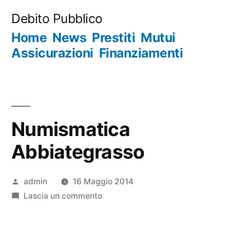
Salta
Debito Pubblico
al
Home
News
Prestiti
Mutui
contenuto
Assicurazioni
Finanziamenti
Numismatica
Abbiategrasso
Pubblicato
admin
16 Maggio 2014
da
su
Lascia un commento
Numismatica
Abbiategrasso