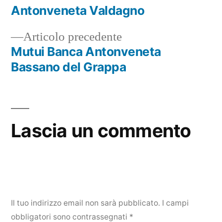
Navigazione
Antonveneta Valdagno
articoli
Articolo
Articolo precedente
precedente:
Mutui Banca Antonveneta
Bassano del Grappa
Lascia un commento
Il tuo indirizzo email non sarà pubblicato.
I campi
obbligatori sono contrassegnati
*