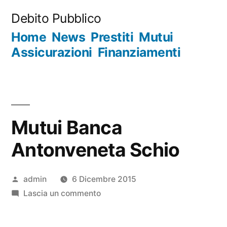
Salta
Debito Pubblico
al
Home
News
Prestiti
Mutui
contenuto
Assicurazioni
Finanziamenti
Mutui Banca
Antonveneta Schio
Pubblicato
admin
6 Dicembre 2015
da
su
Lascia un commento
Mutui
Banca