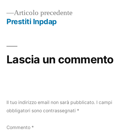
Navigazione
Articolo
Articolo precedente
articoli
precedente:
Prestiti Inpdap
Lascia un commento
Il tuo indirizzo email non sarà pubblicato.
I campi
obbligatori sono contrassegnati
*
Commento
*