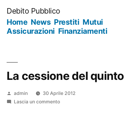
Salta
Debito Pubblico
al
Home
News
Prestiti
Mutui
contenuto
Assicurazioni
Finanziamenti
La cessione del quinto
Pubblicato
admin
30 Aprile 2012
da
su
Lascia un commento
La
cessione
del