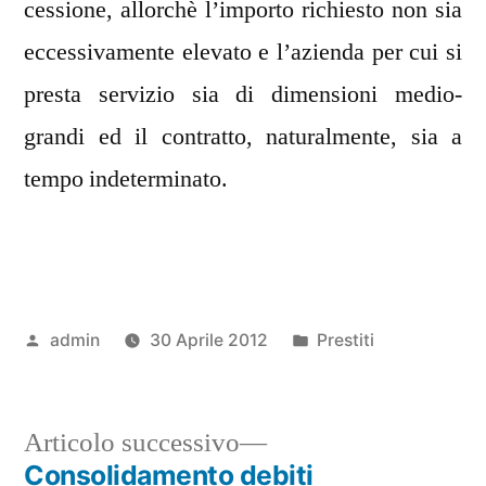
cessione, allorchè l’importo richiesto non sia
eccessivamente elevato e l’azienda per cui si
presta servizio sia di dimensioni medio-
grandi ed il contratto, naturalmente, sia a
tempo indeterminato.
Pubblicato
Pubblicato
admin
30 Aprile 2012
Prestiti
da
in
Articolo
Articolo successivo
successivo:
Consolidamento debiti