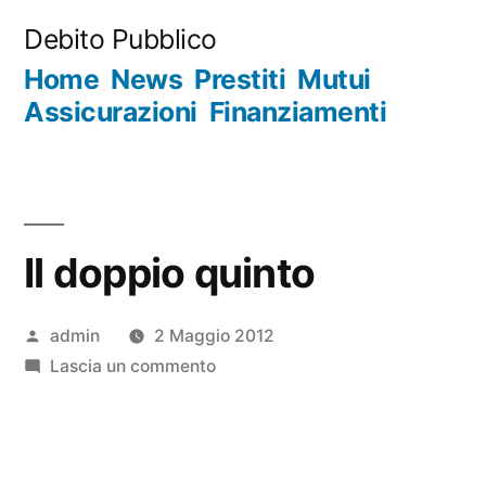
Salta
Debito Pubblico
al
Home
News
Prestiti
Mutui
contenuto
Assicurazioni
Finanziamenti
Il doppio quinto
Pubblicato
admin
2 Maggio 2012
da
su
Lascia un commento
Il
doppio
quinto