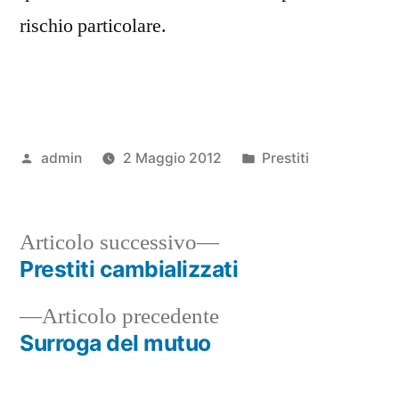
rischio particolare.
Pubblicato
Pubblicato
admin
2 Maggio 2012
Prestiti
da
in
Articolo
Articolo successivo
successivo:
Prestiti cambializzati
Navigazione
Articolo
Articolo precedente
articoli
precedente:
Surroga del mutuo