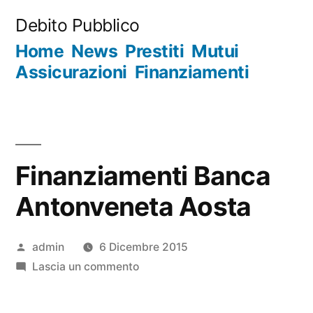
Salta
Debito Pubblico
al
Home
News
Prestiti
Mutui
contenuto
Assicurazioni
Finanziamenti
Finanziamenti Banca
Antonveneta Aosta
Pubblicato
admin
6 Dicembre 2015
da
su
Lascia un commento
Finanziamenti
Banca