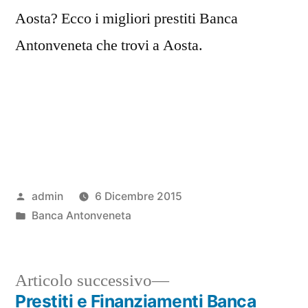
Aosta? Ecco i migliori prestiti Banca
Antonveneta che trovi a Aosta.
Pubblicato
admin
6 Dicembre 2015
da
Pubblicato
Banca Antonveneta
in
Articolo
Articolo successivo
successivo:
Prestiti e Finanziamenti Banca