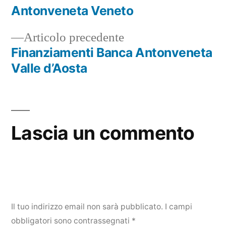
Navigazione
Antonveneta Veneto
articoli
Articolo
Articolo precedente
precedente:
Finanziamenti Banca Antonveneta
Valle d’Aosta
Lascia un commento
Il tuo indirizzo email non sarà pubblicato.
I campi
obbligatori sono contrassegnati
*