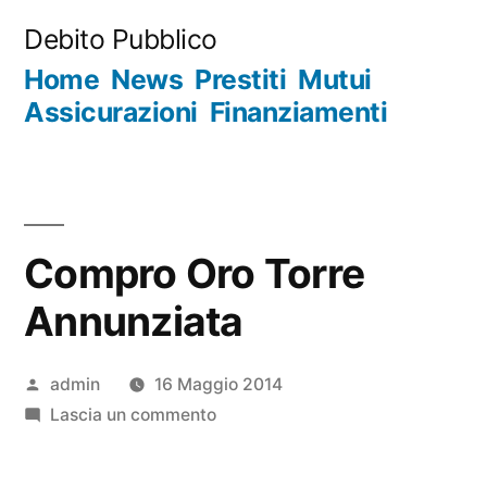
Salta
Debito Pubblico
al
Home
News
Prestiti
Mutui
contenuto
Assicurazioni
Finanziamenti
Compro Oro Torre
Annunziata
Pubblicato
admin
16 Maggio 2014
da
su
Lascia un commento
Compro
Oro