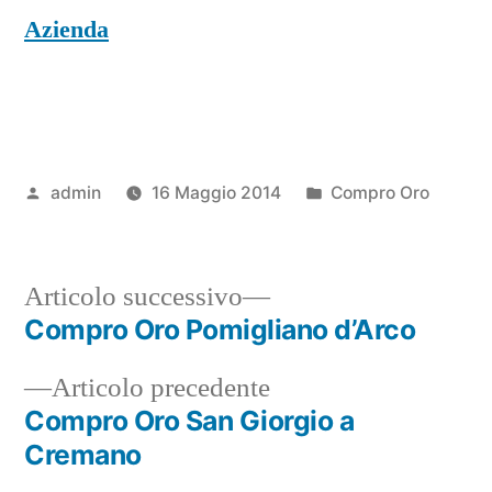
Azienda
Pubblicato
Pubblicato
admin
16 Maggio 2014
Compro Oro
da
in
Articolo
Articolo successivo
successivo:
Compro Oro Pomigliano d’Arco
Navigazione
Articolo
Articolo precedente
articoli
precedente:
Compro Oro San Giorgio a
Cremano