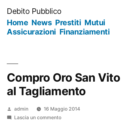
Salta
Debito Pubblico
al
Home
News
Prestiti
Mutui
contenuto
Assicurazioni
Finanziamenti
Compro Oro San Vito
al Tagliamento
Pubblicato
admin
16 Maggio 2014
da
su
Lascia un commento
Compro
Oro