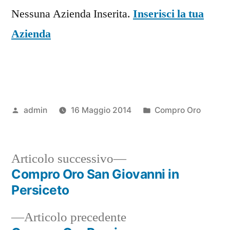
Nessuna Azienda Inserita.
Inserisci la tua
Azienda
Pubblicato
Pubblicato
admin
16 Maggio 2014
Compro Oro
da
in
Articolo
Articolo successivo
successivo:
Compro Oro San Giovanni in
Navigazione
Persiceto
articoli
Articolo
Articolo precedente