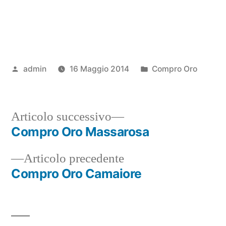
Pubblicato
Pubblicato
admin
16 Maggio 2014
Compro Oro
da
in
Articolo
Articolo successivo
successivo:
Compro Oro Massarosa
Navigazione
Articolo
Articolo precedente
articoli
precedente:
Compro Oro Camaiore