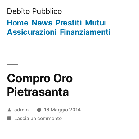
Salta
Debito Pubblico
al
Home
News
Prestiti
Mutui
contenuto
Assicurazioni
Finanziamenti
Compro Oro
Pietrasanta
Pubblicato
admin
16 Maggio 2014
da
su
Lascia un commento
Compro
Oro