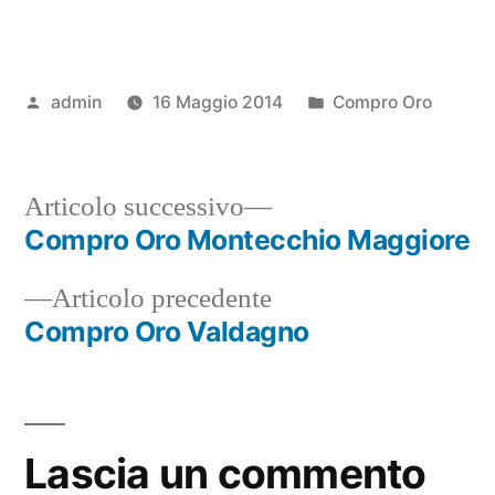
Pubblicato
Pubblicato
admin
16 Maggio 2014
Compro Oro
da
in
Articolo
Articolo successivo
successivo:
Compro Oro Montecchio Maggiore
Navigazione
Articolo
Articolo precedente
articoli
precedente:
Compro Oro Valdagno
Lascia un commento