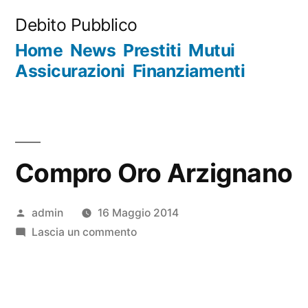
Salta
Debito Pubblico
al
Home
News
Prestiti
Mutui
contenuto
Assicurazioni
Finanziamenti
Compro Oro Arzignano
Pubblicato
admin
16 Maggio 2014
da
su
Lascia un commento
Compro
Oro
Arzignano