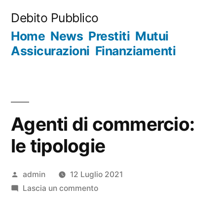
Salta
Debito Pubblico
al
Home
News
Prestiti
Mutui
contenuto
Assicurazioni
Finanziamenti
Agenti di commercio:
le tipologie
Pubblicato
admin
12 Luglio 2021
da
su
Lascia un commento
Agenti
di