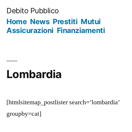
Salta
Debito Pubblico
al
Home
News
Prestiti
Mutui
contenuto
Assicurazioni
Finanziamenti
Lombardia
[htmlsitemap_postlister search=’lombardia’
groupby=cat]